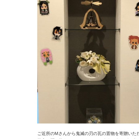
ご近所のMさんから鬼滅の刃の瓦の置物を寄贈いた