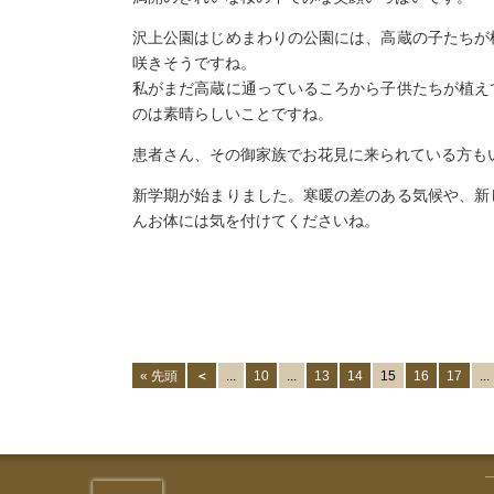
沢上公園はじめまわりの公園には、高蔵の子たちが
咲きそうですね。
私がまだ高蔵に通っているころから子供たちが植え
のは素晴らしいことですね。
患者さん、その御家族でお花見に来られている方も
新学期が始まりました。寒暖の差のある気候や、新
んお体には気を付けてくださいね。
院長 今
« 先頭
＜
...
10
...
13
14
15
16
17
...