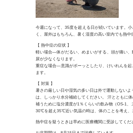
今週になって、35度を超える日が続いています。
く、屋外はもちろん、暑く湿度の高い室内でも熱中
【 熱中症の症状 】
軽い場合―体がだるい、めまいがする、頭が痛い、
尿が少なくなります。
重症な場合―意識がボーッとしたり、けいれんを起
ます。
【 対策 】
暑さの厳しい日や湿気の多い日は外で運動しないよ
は、しっかり水分補給してください。 汗とともに
補うために塩分濃度が1％くらいの飲み物（OS-1
30℃を超え35℃近い気温の時は、体のことを考え
熱中症を疑うときは早めに医療機関に受診してくだ
お盆期間は、8月15日まで診療しています。