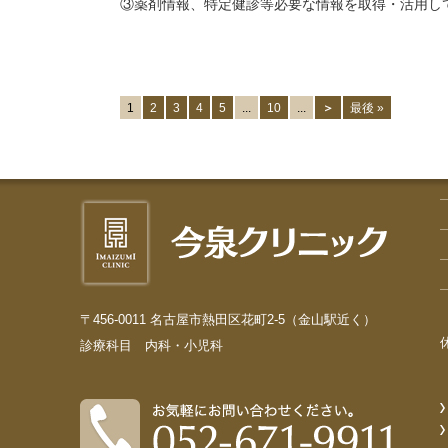
③薬剤情報、特定健診等必要な情報を取得・活用し
1
2
3
4
5
...
10
...
＞
最後 »
〒456-0011 名古屋市熱田区花町2-5（金山駅近く）
診療科目 内科・小児科