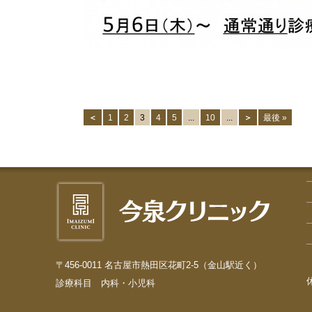
＜
1
2
3
4
5
...
10
...
＞
最後 »
〒456-0011 名古屋市熱田区花町2-5（金山駅近く）
診療科目 内科・小児科