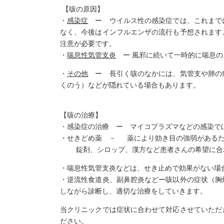
【咳の原因】
・
感染症
ー ウイルス性の感染症では、これまで
なく、今後はインフルエンザの流行も予想されます
注意が必要です。
・
喘息性気管支炎
ー 風邪に続いて一時的に喘息の
・
その他
ー 長引く咳のなかには、気管支や肺の
くのう）などが隠れている場合もあります。
【咳の治療】
・感染症の治療 ー マイコプラズマなどの感染で
・せきどめ薬 － 薬により効き目の強弱があるた
錠剤、シロップ、漢方など患者さんの希望に合
・喘息性気管支炎などは、せき止めで効果がない場
・逆流性食道炎、副鼻腔炎などー咳以外の症状（胸
しながら診断し、適切な治療をしていきます。
当クリニックでは症状に合わせて対応させていただ
ださい。