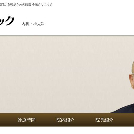
口から徒歩５分の病院 今泉クリニック
内科・小児科
診療時間
院内紹介
院長紹介