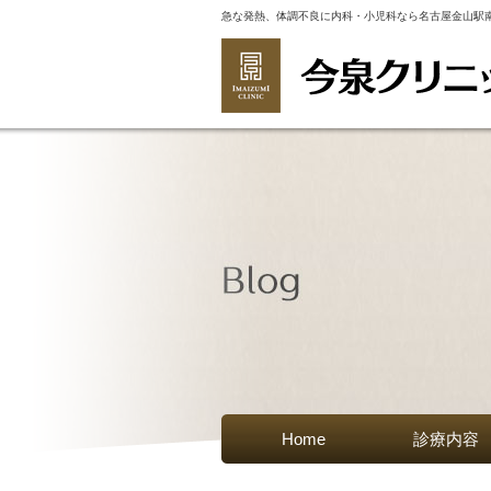
急な発熱、体調不良に内科・小児科なら名古屋金山駅南
Home
診療内容