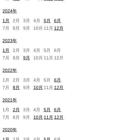
2024年
1
月
2
月
3
月
4
月
5
月
6
月
7
月
8
月
9
月
10
月
11
月
12
月
2023年
1
月
2
月
3
月
4
月
5
月
6
月
7
月
8
月
9
月
10
月
11
月
12
月
2022年
1
月
2
月
3
月
4
月
5
月
6
月
7
月
8
月
9
月
10
月
11
月
12
月
2021年
1
月
2
月
3
月
4
月
5
月
6
月
7
月
8
月
9
月
10
月
11
月
12
月
2020年
1
月
2
月
3
月
4
月
5
月
6
月