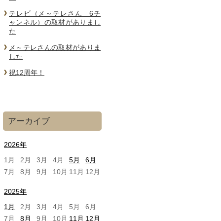
テレビ（メ～テレさん 6チ
ャンネル）の取材がありまし
た
メ～テレさんの取材がありま
した
祝12周年！
アーカイブ
2026年
1
月
2
月
3
月
4
月
5
月
6
月
7
月
8
月
9
月
10
月
11
月
12
月
2025年
1
月
2
月
3
月
4
月
5
月
6
月
7
月
8
月
9
月
10
月
11
月
12
月