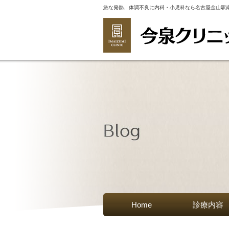
急な発熱、体調不良に内科・小児科なら名古屋金山駅南
Home
診療内容