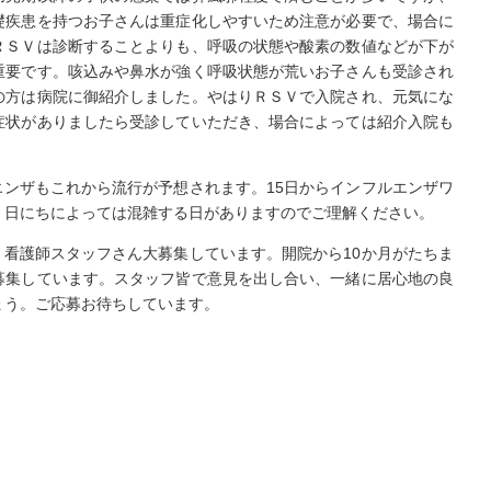
礎疾患を持つお子さんは重症化しやすいため注意が必要で、場合に
ＲＳＶは診断することよりも、呼吸の状態や酸素の数値などが下が
重要です。咳込みや鼻水が強く呼吸状態が荒いお子さんも受診され
の方は病院に御紹介しました。やはりＲＳＶで入院され、元気にな
症状がありましたら受診していただき、場合によっては紹介入院も
エンザもこれから流行が予想されます。15日からインフルエンザワ
。日にちによっては混雑する日がありますのでご理解ください。
 看護師スタッフさん大募集しています。開院から10か月がたちま
募集しています。スタッフ皆で意見を出し合い、一緒に居心地の良
ょう。ご応募お待ちしています。