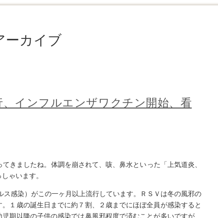
のアーカイブ
行、インフルエンザワクチン開始、看
なってきましたね。体調を崩されて、咳、鼻水といった「上気道炎、
っしゃいます。
イルス感染）がこの一ヶ月以上流行しています。ＲＳＶは冬の風邪の
す。１歳の誕生日までに約７割、２歳までにほぼ全員が感染すると
幼児期以降の子供の感染では鼻風邪程度で済むことが多いですが、