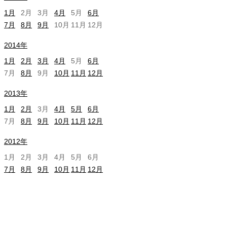
1
月
2
月
3
月
4
月
5
月
6
月
7
月
8
月
9
月
10
月
11
月
12
月
2014年
1
月
2
月
3
月
4
月
5
月
6
月
7
月
8
月
9
月
10
月
11
月
12
月
2013年
1
月
2
月
3
月
4
月
5
月
6
月
7
月
8
月
9
月
10
月
11
月
12
月
2012年
1
月
2
月
3
月
4
月
5
月
6
月
7
月
8
月
9
月
10
月
11
月
12
月